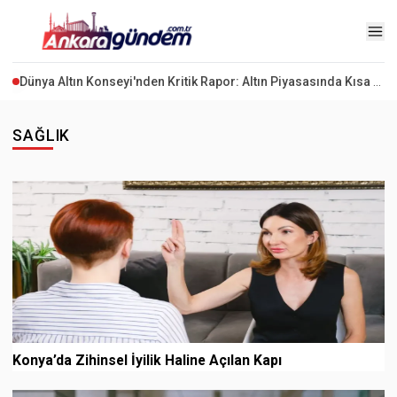
Kuşadası Belediyesi’ne Rüşvet ve İrtikap Operasyonu: 15 Gözaltı
SAĞLIK
Konya’da Zihinsel İyilik Haline Açılan Kapı