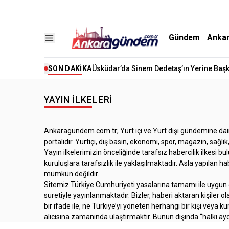
Gündem
Anka
SON DAKIKA
Üsküdar’da Sinem Dedetaş’ın Yerine Başk
YAYIN İLKELERI
Ankaragundem.com.tr; Yurt içi ve Yurt dışı gündemine dair
portalıdır. Yurtiçi, dış basın, ekonomi, spor, magazin, sağl
Yayın ilkelerimizin önceliğinde tarafsız habercilik ilkesi 
kuruluşlara tarafsızlık ile yaklaşılmaktadır. Asla yapılan 
mümkün değildir.
Sitemiz Türkiye Cumhuriyeti yasalarına tamamı ile uygun ola
suretiyle yayınlanmaktadır. Bizler, haberi aktaran kişiler 
bir ifade ile, ne Türkiye’yi yöneten herhangi bir kişi vey
alıcısına zamanında ulaştırmaktır. Bunun dışında “halkı a