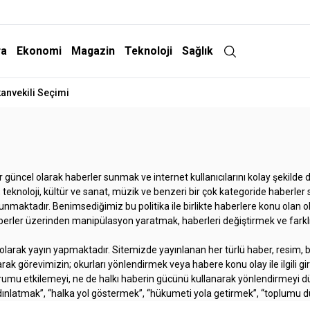
ra
Ekonomi
Magazin
Teknoloji
Sağlık
anvekili Seçimi
 güncel olarak haberler sunmak ve internet kullanıcılarını kolay şekild
ık, teknoloji, kültür ve sanat, müzik ve benzeri bir çok kategoride haberler
bulunmaktadır. Benimsediğimiz bu politika ile birlikte haberlere konu olan
haberler üzerinden manipülasyon yaratmak, haberleri değiştirmek ve farklı 
rak yayın yapmaktadır. Sitemizde yayınlanan her türlü haber, resim, bilgi
olarak görevimizin; okurları yönlendirmek veya habere konu olay ile ilgil
a kurumu etkilemeyi, ne de halkı haberin gücünü kullanarak yönlendirmeyi 
ydınlatmak”, “halka yol göstermek”, “hükumeti yola getirmek”, “toplumu d