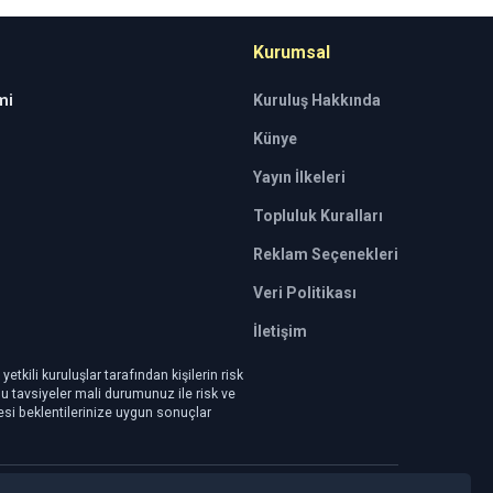
Kurumsal
mi
Kuruluş Hakkında
Künye
Yayın İlkeleri
Topluluk Kuralları
Reklam Seçenekleri
Veri Politikası
İletişim
tkili kuruluşlar tarafından kişilerin risk
 Bu tavsiyeler mali durumunuz ile risk ve
mesi beklentilerinize uygun sonuçlar
FiBilişim Haber Yazılımı
v1.5.2