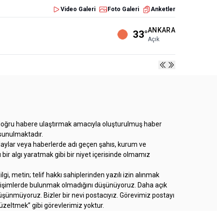
Video Galeri
Foto Galeri
Anketler
ANKARA
33°
Açık
e doğru habere ulaştırmak amacıyla oluşturulmuş haber
 sunulmaktadır.
 olaylar veya haberlerde adı geçen şahıs, kurum ve
bir algı yaratmak gibi bir niyet içerisinde olmamız
, metin; telif hakkı sahiplerinden yazılı izin alınmak
i girişimlerde bulunmak olmadığını düşünüyoruz. Daha açık
düşünmüyoruz. Bizler bir nevi postacıyız. Görevimiz postayı
üzeltmek” gibi görevlerimiz yoktur.