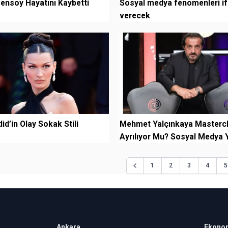
ensoy Hayatını Kaybetti
Sosyal medya fenomenleri i
verecek
id’in Olay Sokak Stili
Mehmet Yalçınkaya Masterc
Ayrılıyor Mu? Sosyal Medya Y
1
2
3
4
5
Ankara
Ekono