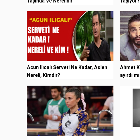
Yaşında Ve Nerelidir
Yaşıyor?
Kimdir, K
Acun Ilıcalı Serveti Ne Kadar, Aslen
Ahmet Ku
Nereli, Kimdir?
ayırdı mı
oluy...