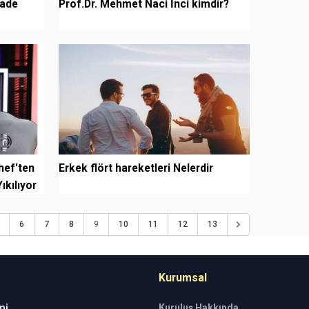
fade
Prof.Dr. Mehmet Naci İnci kimdir?
hef'ten
Erkek flört hareketleri Nelerdir
ıkılıyor
9
6
7
8
10
11
12
13
Kurumsal
mi
Kuruluş Hakkında