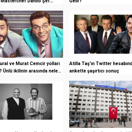
 Masterchef Danilo Şef
Gelir?
aç Y...
ral ve Murat Cemcir yolları
Atilla Taş'ın Twitter hesabın
? Ünlü ikilinin arasında neler
ankette şaşırtıcı sonuç