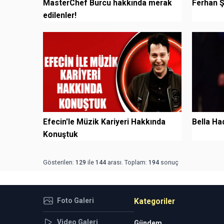
MasterChef Burcu hakkında merak
Ferhan Ş
edilenler!
Efecin'le Müzik Kariyeri Hakkında
Bella Had
Konuştuk
Gösterilen:
129
ile
144
arası. Toplam:
194
sonuç
Foto Galeri
Kategoriler
Video Galeri
Gündem