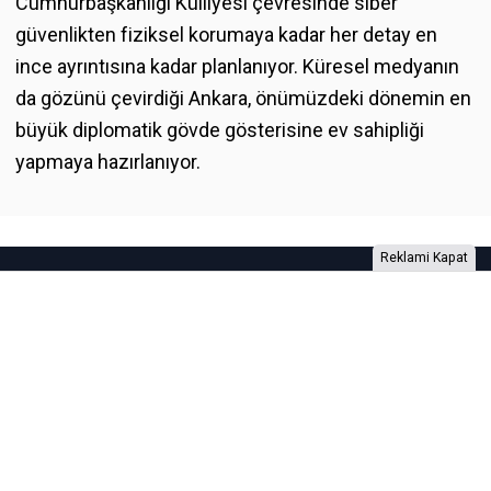
Cumhurbaşkanlığı Külliyesi çevresinde siber
güvenlikten fiziksel korumaya kadar her detay en
ince ayrıntısına kadar planlanıyor. Küresel medyanın
da gözünü çevirdiği Ankara, önümüzdeki dönemin en
büyük diplomatik gövde gösterisine ev sahipliği
yapmaya hazırlanıyor.
Reklami Kapat
Foto Galeri
Video Galeri
Anketler
Yazarlar
RSS