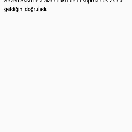
Sezen Aksu ile aralarındaki iplerin kopma noktasına
geldiğini doğruladı.