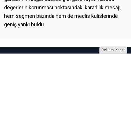
değerlerin korunması noktasındaki kararlılık mesajı,
hem seçmen bazında hem de meclis kulislerinde
geniş yankı buldu.
Reklami Kapat
Foto Galeri
Video Galeri
Anketler
Yazarlar
RSS