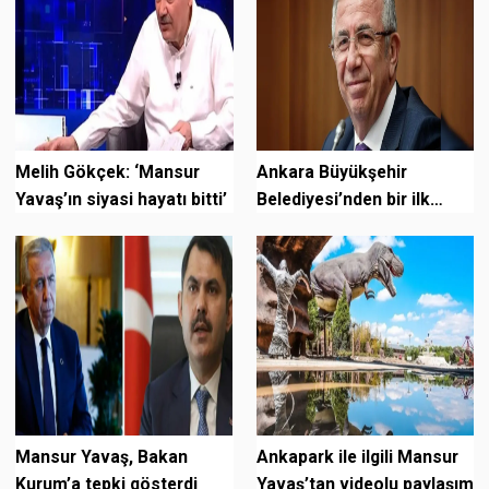
Melih Gökçek: ‘Mansur
Ankara Büyükşehir
Yavaş’ın siyasi hayatı bitti’
Belediyesi’nden bir ilk
daha: Harita tabanlı açık
veri paylaşı...
Mansur Yavaş, Bakan
Ankapark ile ilgili Mansur
Kurum’a tepki gösterdi
Yavaş’tan videolu paylaşım