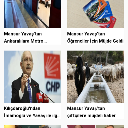
Mansur Yavaş’tan
Mansur Yavaş’tan
Ankaralılara Metro
Öğrenciler İçin Müjde Geldi
Müjdesi
Kılıçdaroğlu'ndan
Mansur Yavaş’tan
İmamoğlu ve Yavaş ile ilgili
çiftçilere müjdeli haber
soruya yanıt