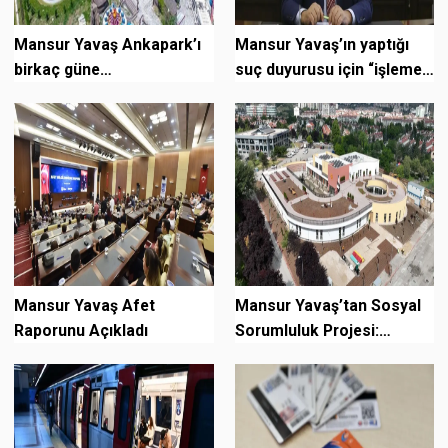
Mansur Yavaş Ankapark’ı
Mansur Yavaş’ın yaptığı
birkaç güne
suç duyurusu için “işleme
devralacaklarını açıkladı
konulmaması” kararı geldi
Mansur Yavaş Afet
Mansur Yavaş’tan Sosyal
Raporunu Açıkladı
Sorumluluk Projesi:
Engelsiz Kreş