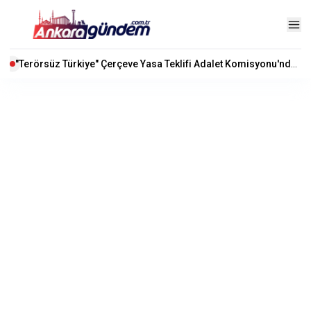
"Terörsüz Türkiye" Çerçeve Yasa Teklifi Adalet Komisyonu'nda Kabul Edildi