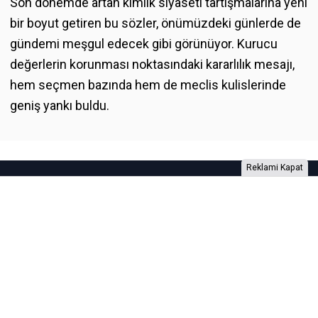
Son dönemde artan kimlik siyaseti tartışmalarına yeni
bir boyut getiren bu sözler, önümüzdeki günlerde de
gündemi meşgul edecek gibi görünüyor. Kurucu
değerlerin korunması noktasındaki kararlılık mesajı,
hem seçmen bazında hem de meclis kulislerinde
geniş yankı buldu.
Reklami Kapat
Foto Galeri
Video Galeri
Anketler
Yazarlar
RSS