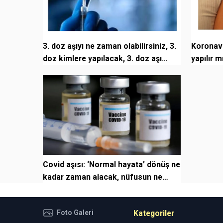
3. doz aşıyı ne zaman olabilirsiniz, 3.
Koronavi
doz kimlere yapılacak, 3. doz aşı
yapılır 
zorunl...
açıkladı
Covid aşısı: ‘Normal hayata’ dönüş ne
kadar zaman alacak, nüfusun ne
kadarı aşıl...
Foto Galeri
Kategoriler