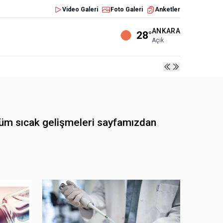
Video Galeri
Foto Galeri
Anketler
ANKARA
28°
Açık
üm sıcak gelişmeleri sayfamızdan