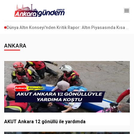
Kuşadası Belediyesi’ne Rüşvet ve İrtikap Operasyonu: 15 Gözaltı
ANKARA
AKUT Ankara 12 gönüllü ile yardımda