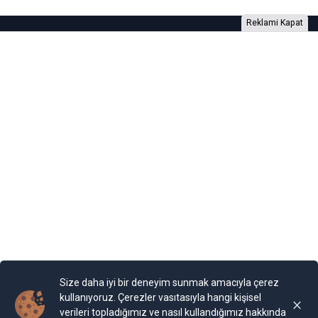
Reklami Kapat
Foto Galeri
Video Galeri
Anketler
Yazarlar
RSS
Burada yer alan yatırım bilgi, yorum ve tavsiyeleri yatırım danışmanlığı
kapsamında değildir. Yatırım danışmanlığı hizmeti, yetkili kuruluşlar
tarafından kişilerin risk ve getiri tercihleri dikkate alınarak kişiye özel
sunulmaktadır. Burada yer alan yorum ve tavsiyeler ise genel niteliktedir. Bu
tavsiyeler mali durumunuz ile risk ve getiri tercihlerinize uygun olmayabilir.
Size daha iyi bir deneyim sunmak amacıyla çerez
Bu nedenle, sadece burada yer alan bilgilere dayanılarak yatırım kararı
verilmesi beklentilerinize uygun sonuçlar doğurmayabilir.
kullanıyoruz. Çerezler vasıtasıyla hangi kişisel
verileri topladığımız ve nasıl kullandığımız hakkında