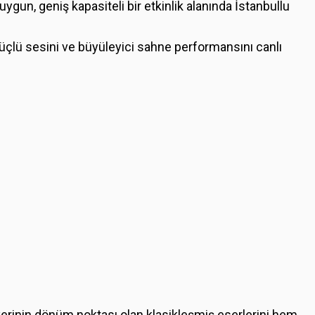
uygun, geniş kapasiteli bir etkinlik alanında İstanbullu
üçlü sesini ve büyüleyici sahne performansını canlı
erinin dönüm noktası olan klasikleşmiş eserlerini hem