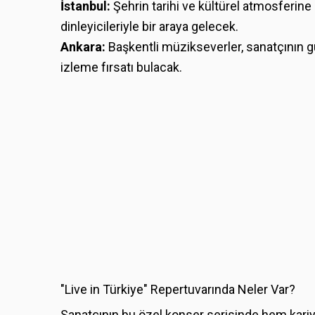
İstanbul:
Şehrin tarihi ve kültürel atmosferine 
dinleyicileriyle bir araya gelecek.
Ankara:
Başkentli müzikseverler, sanatçının g
izleme fırsatı bulacak.
"Live in Türkiye" Repertuvarında Neler Var?
Sanatçının bu özel konser serisinde hem kariy