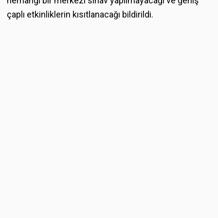
herhangi bir merkezi sınav yapılmayacağı ve geniş
çaplı etkinliklerin kısıtlanacağı bildirildi.