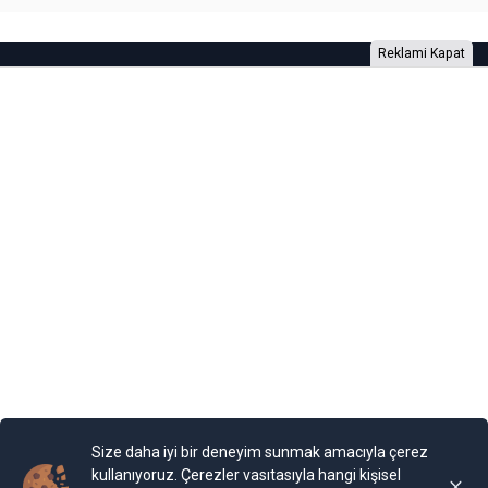
Reklami Kapat
Foto Galeri
Video Galeri
Anketler
Yazarlar
RSS
Burada yer alan yatırım bilgi, yorum ve tavsiyeleri yatırım danışmanlığı
kapsamında değildir. Yatırım danışmanlığı hizmeti, yetkili kuruluşlar
tarafından kişilerin risk ve getiri tercihleri dikkate alınarak kişiye özel
sunulmaktadır. Burada yer alan yorum ve tavsiyeler ise genel niteliktedir. Bu
tavsiyeler mali durumunuz ile risk ve getiri tercihlerinize uygun olmayabilir.
Size daha iyi bir deneyim sunmak amacıyla çerez
Bu nedenle, sadece burada yer alan bilgilere dayanılarak yatırım kararı
verilmesi beklentilerinize uygun sonuçlar doğurmayabilir.
kullanıyoruz. Çerezler vasıtasıyla hangi kişisel