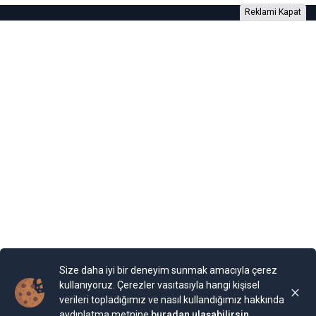
Reklami Kapat
Foto Galeri
Video Galeri
Anketler
Yazarlar
RSS
Burada yer alan yatırım bilgi, yorum ve tavsiyeleri yatırım danışmanlığı
kapsamında değildir. Yatırım danışmanlığı hizmeti, yetkili kuruluşlar
tarafından kişilerin risk ve getiri tercihleri dikkate alınarak kişiye özel
sunulmaktadır. Burada yer alan yorum ve tavsiyeler ise genel niteliktedir. Bu
tavsiyeler mali durumunuz ile risk ve getiri tercihlerinize uygun olmayabilir.
Size daha iyi bir deneyim sunmak amacıyla çerez
Bu nedenle, sadece burada yer alan bilgilere dayanılarak yatırım kararı
verilmesi beklentilerinize uygun sonuçlar doğurmayabilir.
kullanıyoruz. Çerezler vasıtasıyla hangi kişisel
verileri topladığımız ve nasıl kullandığımız hakkında
aydınlatma metnine
buradan ulaşabilirsin.