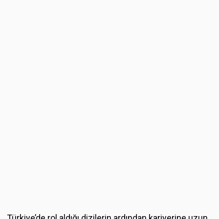
Türkiye’de rol aldığı dizilerin ardından kariyerine uzun