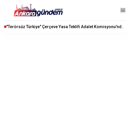
"Terörsüz Türkiye" Çerçeve Yasa Teklifi Adalet Komisyonu'nda Kabul Edildi