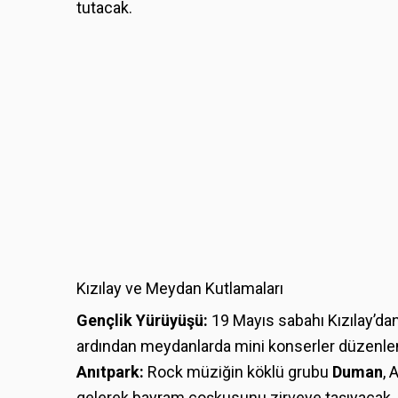
tutacak.
Kızılay ve Meydan Kutlamaları
Gençlik Yürüyüşü:
19 Mayıs sabahı Kızılay’da
ardından meydanlarda mini konserler düzenle
Anıtpark:
Rock müziğin köklü grubu
Duman
, 
gelerek bayram coşkusunu zirveye taşıyacak.