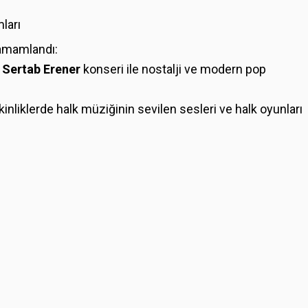
ları
tamamlandı:
e
Sertab Erener
konseri ile nostalji ve modern pop
liklerde halk müziğinin sevilen sesleri ve halk oyunları