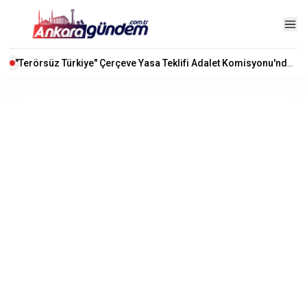
"Terörsüz Türkiye" Çerçeve Yasa Teklifi Adalet Komisyonu'nda Kabul Edildi