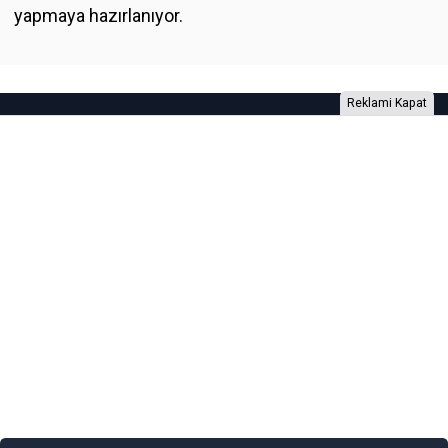
yapmaya hazırlanıyor.
Reklami Kapat
Foto Galeri
Video Galeri
Anketler
Yazarlar
RSS
Burada yer alan yatırım bilgi, yorum ve tavsiyeleri yatırım danışmanlığı
kapsamında değildir. Yatırım danışmanlığı hizmeti, yetkili kuruluşlar
tarafından kişilerin risk ve getiri tercihleri dikkate alınarak kişiye özel
sunulmaktadır. Burada yer alan yorum ve tavsiyeler ise genel niteliktedir. Bu