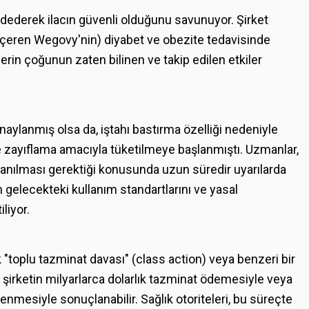
ddederek ilacın güvenli olduğunu savunuyor. Şirket
 içeren Wegovy'nin) diyabet ve obezite tedavisinde
lerin çoğunun zaten bilinen ve takip edilen etkiler
onaylanmış olsa da, iştahı bastırma özelliği nedeniyle
lde zayıflama amacıyla tüketilmeye başlanmıştı. Uzmanlar,
llanılması gerektiği konusunda uzun süredir uyarılarda
n gelecekteki kullanım standartlarını ve yasal
liyor.
 "toplu tazminat davası" (class action) veya benzeri bir
şirketin milyarlarca dolarlık tazminat ödemesiyle veya
lenmesiyle sonuçlanabilir. Sağlık otoriteleri, bu süreçte