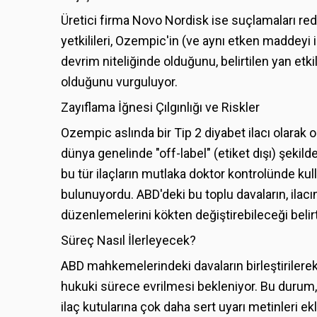
Üretici firma Novo Nordisk ise suçlamaları re
yetkilileri, Ozempic'in (ve aynı etken maddeyi
devrim niteliğinde olduğunu, belirtilen yan etki
olduğunu vurguluyor.
Zayıflama İğnesi Çılgınlığı ve Riskler
Ozempic aslında bir Tip 2 diyabet ilacı olarak 
dünya genelinde "off-label" (etiket dışı) şeki
bu tür ilaçların mutlaka doktor kontrolünde ku
bulunuyordu. ABD'deki bu toplu davaların, ilacı
düzenlemelerini kökten değiştirebileceği belirti
Süreç Nasıl İlerleyecek?
ABD mahkemelerindeki davaların birleştirilerek
hukuki sürece evrilmesi bekleniyor. Bu durum, 
ilaç kutularına çok daha sert uyarı metinleri ek