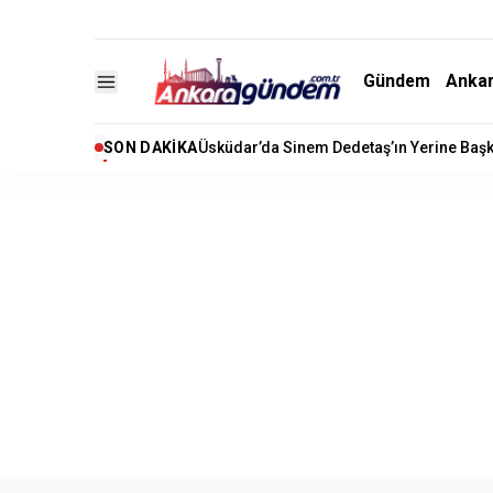
Gündem
Anka
SON DAKIKA
Akaryakıtta İndirim Beklentisi: Motorine 