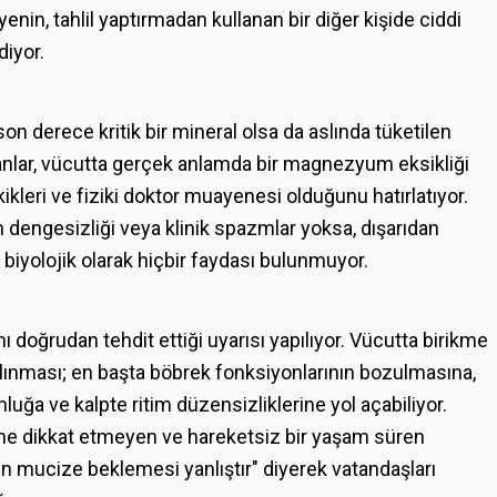
yenin, tahlil yaptırmadan kullanan bir diğer kişide ciddi
diyor.
"
n derece kritik bir mineral olsa da aslında tüketilen
anlar, vücutta gerçek anlamda bir magnezyum eksikliği
kleri ve fiziki doktor muayenesi olduğunu hatırlatıyor.
 dengesizliği veya klinik spazmlar yoksa, dışarıdan
iyolojik olarak hiçbir faydası bulunmuyor.
nı doğrudan tehdit ettiği uyarısı yapılıyor. Vücutta birikme
 alınması; en başta böbrek fonksiyonlarının bozulmasına,
nluğa ve kalpte ritim düzensizliklerine yol açabiliyor.
ne dikkat etmeyen ve hareketsiz bir yaşam süren
den mucize beklemesi yanlıştır" diyerek vatandaşları