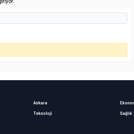
rıyor.
Ankara
Ekono
Teknoloji
Sağlık