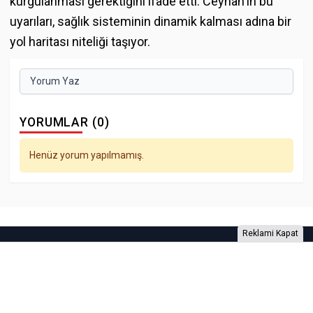
kurgulanması gerektiğini ifade etti. Ceyhan'ın bu
uyarıları, sağlık sisteminin dinamik kalması adına bir
yol haritası niteliği taşıyor.
Yorum Yaz
YORUMLAR (0)
Henüz yorum yapılmamış.
Reklami Kapat
Foto Galeri
Video Galeri
Anketler