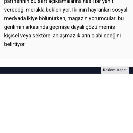
partnerinin bu sert açıklamalarına nasıl bir yanıt
vereceği merakla bekleniyor. İkilinin hayranları sosyal
medyada ikiye bölünürken, magazin yorumcuları bu
gerilimin arkasında geçmişe dayalı çözülmemiş
kişisel veya sektörel anlaşmazlıkların olabileceğini
belirtiyor.
Reklami Kapat
Foto Galeri
Video Galeri
Anketler
Yazarlar
RSS