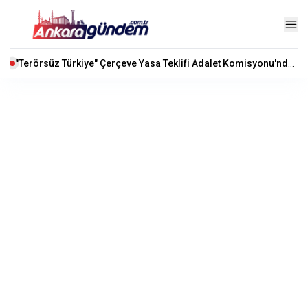
"Terörsüz Türkiye" Çerçeve Yasa Teklifi Adalet Komisyonu'nda Kabul Edildi