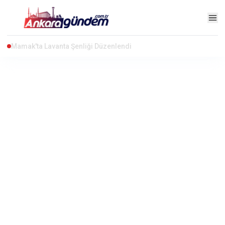
"Terörsüz Türkiye" Çerçeve Yasa Teklifi Adalet Komisyonu'nda Kabul Edildi