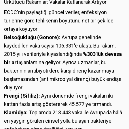
Ürkütücü Rakamlar: Vakalar Katlanarak Artıyor
ECDC'nin paylaştığı güncel veriler, enfeksiyon
türlerine göre tehlikenin boyutunu net bir şekilde
ortaya koyuyor:
Belsoğukluğu (Gonore):
Avrupa genelinde
kaydedilen vaka sayısı 106.331'e ulaştı. Bu rakam,
2015 yılı verileriyle kıyaslandığında
%303'lük devasa
bir artış
anlamına geliyor. Ayrıca uzmanlar, bu
bakterinin antibiyotiklere karşı direnç kazanmaya
başlamasından (antimikrobiyal direnç) büyük endişe
duyuyor.
Frengi (Sifiliz):
Aynı dönemde frengi vakaları iki
kattan fazla artış göstererek 45.577'ye tırmandı.
Klamidya:
Toplamda 213.443 vaka ile Avrupa'da hâlâ
en yaygın görülen cinsel yolla bulaşan bakteriyel