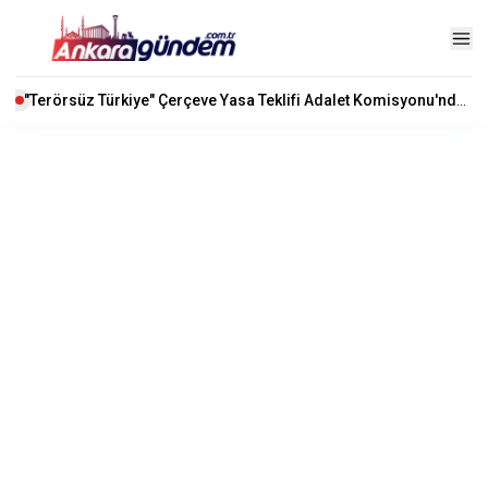
"Terörsüz Türkiye" Çerçeve Yasa Teklifi Adalet Komisyonu'nda Kabul Edildi