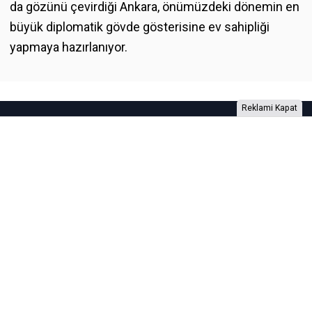
da gözünü çevirdiği Ankara, önümüzdeki dönemin en
büyük diplomatik gövde gösterisine ev sahipliği
yapmaya hazırlanıyor.
Reklami Kapat
Foto Galeri
Video Galeri
Anketler
Yazarlar
RSS
Burada yer alan yatırım bilgi, yorum ve tavsiyeleri yatırım danışmanlığı