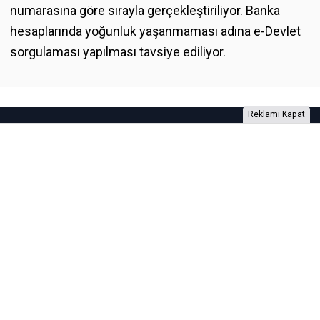
numarasına göre sırayla gerçekleştiriliyor. Banka
hesaplarında yoğunluk yaşanmaması adına e-Devlet
sorgulaması yapılması tavsiye ediliyor.
Reklami Kapat
Foto Galeri
Video Galeri
Anketler
Yazarlar
RSS
Burada yer alan yatırım bilgi, yorum ve tavsiyeleri yatırım danışmanlığı