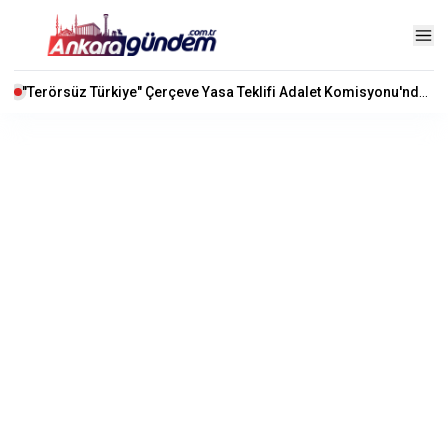
"Terörsüz Türkiye" Çerçeve Yasa Teklifi Adalet Komisyonu'nda Kabul Edildi