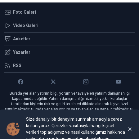
Foto Galeri
Video Galeri
Anketler
Yazarlar
RSS
Burada yer alan yatırım bilgi, yorum ve tavsiyeleri yatırım danışmanlığı
kapsamında değildir. Yatırım danışmanlığı hizmeti, yetkili kuruluşlar
tarafından kişilerin risk ve getiri tercihleri dikkate alınarak kişiye özel
sunulmaktadır. Burada yer alan yorum ve tavsiyeler ise genel niteliktedir. Bu
tavsiyeler mali durumunuz ile risk ve getiri tercihlerinize uygun olmayabilir.
Size daha iyi bir deneyim sunmak amacıyla çerez
Bu nedenle, sadece burada yer alan bilgilere dayanılarak yatırım kararı
verilmesi beklentilerinize uygun sonuçlar doğurmayabilir.
kullanıyoruz. Çerezler vasıtasıyla hangi kişisel
verileri topladığımız ve nasıl kullandığımız hakkında
aydınlatma metnine
buradan ulaşabilirsin.