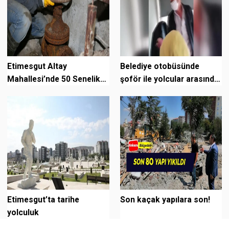
Etimesgut Altay
Belediye otobüsünde
Mahallesi’nde 50 Senelik
şoför ile yolcular arasında
İçme Suyu Hattı
gerginlik
Yenilenecek
Etimesgut’ta tarihe
Son kaçak yapılara son!
yolculuk