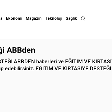
ra
Ekonomi
Magazin
Teknoloji
Sağlık
eği ABBden
EĞI ABBDEN haberleri ve EĞITIM VE KIRTASIYE
p edebilirsiniz. EĞITIM VE KIRTASIYE DESTEĞI AB