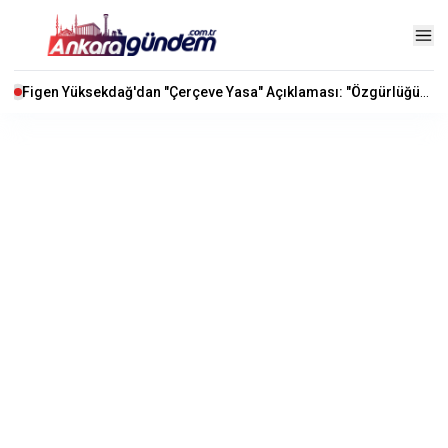
Figen Yüksekdağ'dan "Çerçeve Yasa" Açıklaması: "Özgürlüğümüz İçin Yasaya Gerek Yok"