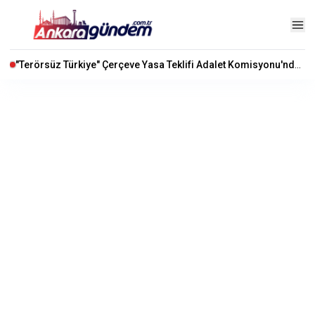
"Terörsüz Türkiye" Çerçeve Yasa Teklifi Adalet Komisyonu'nda Kabul Edildi