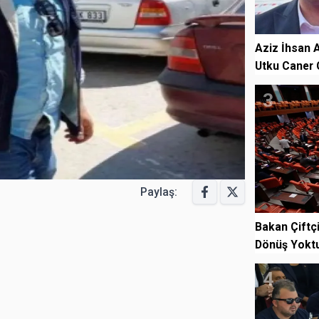
Aziz İhsan A
Utku Caner 
3
Paylaş:
Bakan Çiftç
Dönüş Yoktu
4