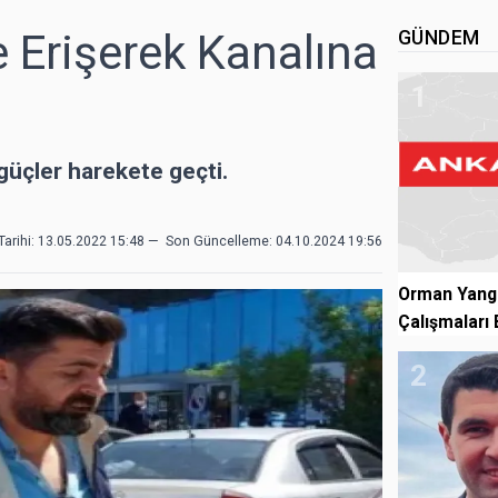
e Erişerek Kanalına
GÜNDEM
1
güçler harekete geçti.
arihi: 13.05.2022 15:48
—
Son Güncelleme:
04.10.2024 19:56
Orman Yangı
Çalışmaları 
2