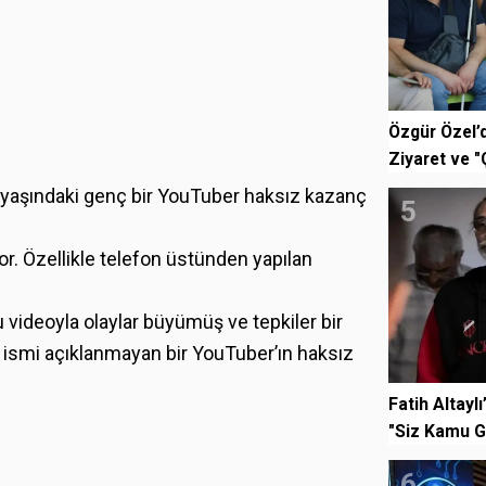
Özgür Özel’
Ziyaret ve 
3 yaşındaki genç bir YouTuber haksız kazanç
5
r. Özellikle telefon üstünden yapılan
ğu videoyla olaylar büyümüş ve tepkiler bir
de ismi açıklanmayan bir YouTuber’ın haksız
Fatih Altayl
"Siz Kamu Gö
6