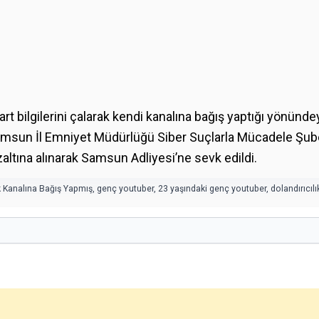
art bilgilerini çalarak kendi kanalına bağış yaptığı yönündey
, Samsun İl Emniyet Müdürlüğü Siber Suçlarla Mücadele Şu
ltına alınarak Samsun Adliyesi’ne sevk edildi.
ek Kanalına Bağış Yapmış
,
genç youtuber
,
23 yaşındaki genç youtuber
,
dolandırıcıl