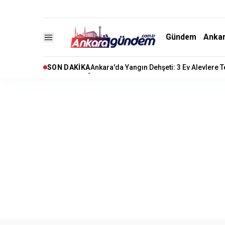
Gündem
Anka
SON DAKIKA
Ankara'da Apartmanda Bıçaklı Dehşet: Yö