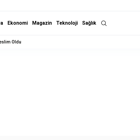
ra
Ekonomi
Magazin
Teknoloji
Sağlık
netici Yardımcısını Hayattan Kopardı