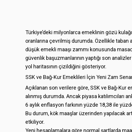
Türkiye’deki milyonlarca emeklinin gözü kul
oranlarına çevrilmiş durumda. Özellikle taban ay
düşük emekli maaşı zammı konusunda masadak
güvenlik başuzmanlarının yaptığı son analizler 
yol haritasının çizildiğini gösteriyor.
SSK ve Bağ-Kur Emeklileri İçin Yeni Zam Senar
Açıklanan son verilere göre, SSK ve Bağ-Kur emek
alınmış durumda. Ancak piyasa katılımcıları an
6 aylık enflasyon farkının yüzde 18,38 ile yüz
Bu durum, kök maaşlar üzerinden yapılacak art
etkiliyor.
Yeni hesaplamalara göre normal şartlarda maaş