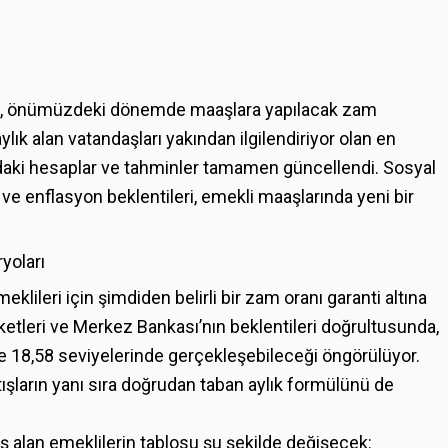
ağı, önümüzdeki dönemde maaşlara yapılacak zam
lık alan vatandaşları yakından ilgilendiriyor olan en
i hesaplar ve tahminler tamamen güncellendi. Sosyal
ve enflasyon beklentileri, emekli maaşlarında yeni bir
yoları
lileri için şimdiden belirli bir zam oranı garanti altına
ketleri ve Merkez Bankası’nın beklentileri doğrultusunda,
de 18,58 seviyelerinde gerçekleşebileceği öngörülüyor.
ışların yanı sıra doğrudan taban aylık formülünü de
 alan emeklilerin tablosu şu şekilde değişecek: