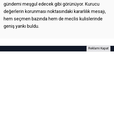
gündemi meşgul edecek gibi görünüyor. Kurucu
değerlerin korunması noktasındaki kararlılık mesajı,
hem seçmen bazında hem de meclis kulislerinde
geniş yankı buldu.
Reklami Kapat
Foto Galeri
Video Galeri
Anketler
Yazarlar
RSS