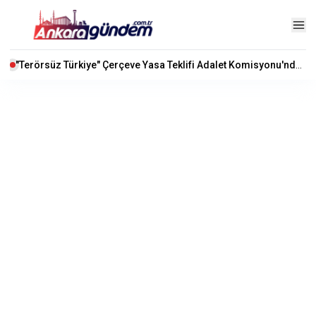
"Terörsüz Türkiye" Çerçeve Yasa Teklifi Adalet Komisyonu'nda Kabul Edildi