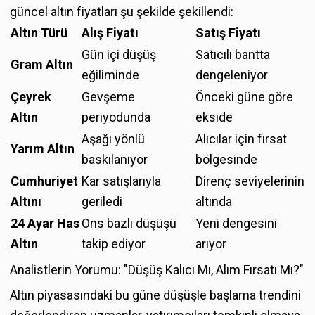
güncel altın fiyatları şu şekilde şekillendi:
Altın Türü
Alış Fiyatı
Satış Fiyatı
Gün içi düşüş
Satıcılı bantta
Gram Altın
eğiliminde
dengeleniyor
Çeyrek
Gevşeme
Önceki güne göre
Altın
periyodunda
ekside
Aşağı yönlü
Alıcılar için fırsat
Yarım Altın
baskılanıyor
bölgesinde
Cumhuriyet
Kar satışlarıyla
Direnç seviyelerinin
Altını
geriledi
altında
24 Ayar Has
Ons bazlı düşüşü
Yeni dengesini
Altın
takip ediyor
arıyor
Analistlerin Yorumu: "Düşüş Kalıcı Mı, Alım Fırsatı Mı?"
Altın piyasasındaki bu güne düşüşle başlama trendini