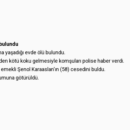
 bulundu
ına yaşadığı evde ölü bulundu.
den kötü koku gelmesiyle komşuları polise haber verdi.
en emekli Şenol Karaaslan'ın (58) cesedini buldu.
rumuna götürüldü.