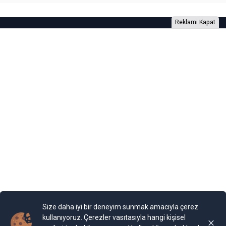
Reklami Kapat
Foto Galeri
Video Galeri
Anketler
Yazarlar
RSS
Burada yer alan yatırım bilgi, yorum ve tavsiyeleri yatırım danışmanlığı
kapsamında değildir. Yatırım danışmanlığı hizmeti, yetkili kuruluşlar
tarafından kişilerin risk ve getiri tercihleri dikkate alınarak kişiye özel
sunulmaktadır. Burada yer alan yorum ve tavsiyeler ise genel niteliktedir. Bu
tavsiyeler mali durumunuz ile risk ve getiri tercihlerinize uygun olmayabilir.
Size daha iyi bir deneyim sunmak amacıyla çerez
Bu nedenle, sadece burada yer alan bilgilere dayanılarak yatırım kararı
verilmesi beklentilerinize uygun sonuçlar doğurmayabilir.
kullanıyoruz. Çerezler vasıtasıyla hangi kişisel