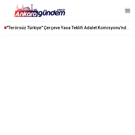
"Terörsüz Türkiye" Çerçeve Yasa Teklifi Adalet Komisyonu'nda Kabul Edildi