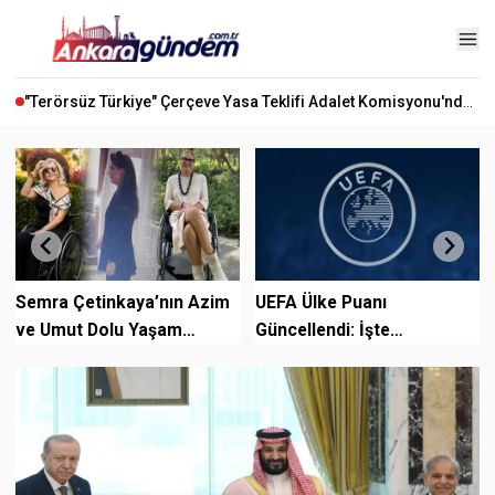
"Terörsüz Türkiye" Çerçeve Yasa Teklifi Adalet Komisyonu'nda Kabul Edildi
Semra Çetinkaya’nın Azim
UEFA Ülke Puanı
ve Umut Dolu Yaşam
Güncellendi: İşte
Mücadelesi
Türkiye'nin Son Durumu